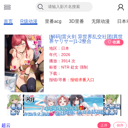
首页
R级动漫
里番acg
3D里番
无限动漫
日本
[解码]雷火剑 异世界乱交社团[異世
界ヤリサー]1-2整合
♡ 收藏
地区：日本
年代：2026
播放：3914 次
标签：NTR 处女 强制
下载：
报错/寻番：
报错求番入口
超云
正序
倒序