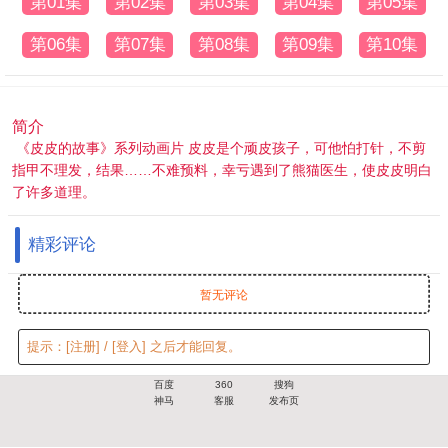
第01集
第02集
第03集
第04集
第05集
第06集
第07集
第08集
第09集
第10集
简介
《皮皮的故事》系列动画片 皮皮是个顽皮孩子，可他怕打针，不剪
指甲不理发，结果……不难预料，幸亏遇到了熊猫医生，使皮皮明白
了许多道理。
精彩评论
暂无评论
提示：
[注册]
/
[登入]
之后才能回复。
百度
360
搜狗
神马
客服
发布页