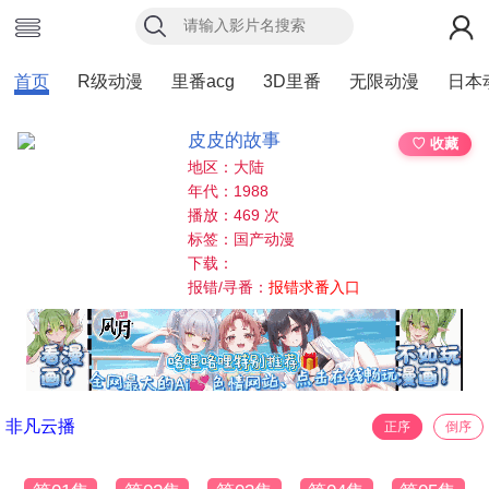
首页
R级动漫
里番acg
3D里番
无限动漫
日本
皮皮的故事
♡ 收藏
地区：大陆
年代：1988
播放：469 次
标签：国产动漫
下载：
报错/寻番：
报错求番入口
非凡云播
正序
倒序