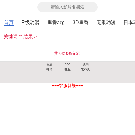
首页
R级动漫
里番acg
3D里番
无限动漫
日本
关键词 ”“ 结果 >
共
0
页
0
条记录
百度
360
搜狗
神马
客服
发布页
===客服答疑===