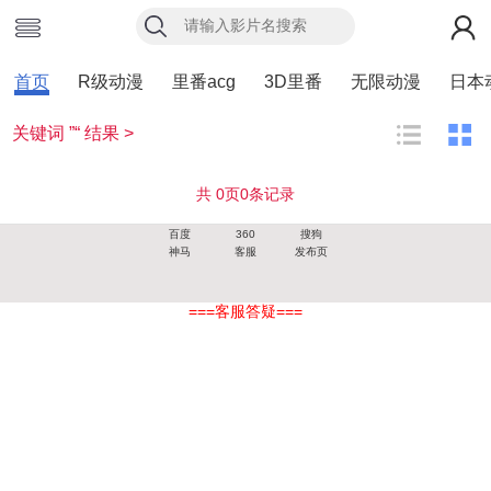
首页
R级动漫
里番acg
3D里番
无限动漫
日本
关键词 ”“ 结果 >
共
0
页
0
条记录
百度
360
搜狗
神马
客服
发布页
===客服答疑===