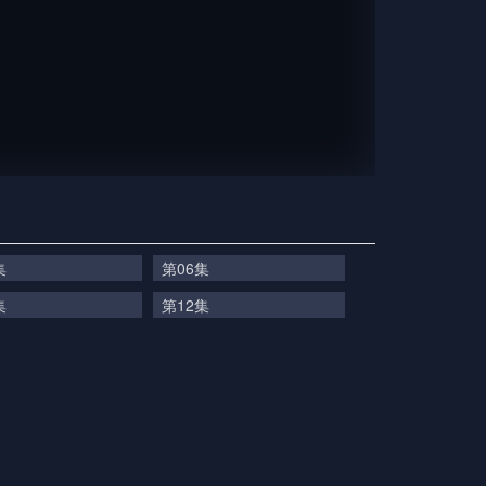
集
第06集
集
第12集