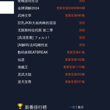
夜晚游玩生活
完结
金牌调解2024
更新至第20260805期
武神主宰
更新至第680集
巨乳JK和大叔肉棒的湿湿
完结
无限斯特拉托斯 第二季
完结
[高清里番] フォルト!
完结
[AI解码/去码]雌性友
完结
数码兽BEATBREAK
更新至第41集
仙逆
更新至第152集
海贼王
更新至第1172集
灵武大陆
更新至第203集
逆天至尊
更新至第537集
新番排行榜
一周
整月