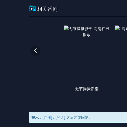
相关番剧

无节操摄影部
提示：
[注册]
/
[登入]
之后才能回复。