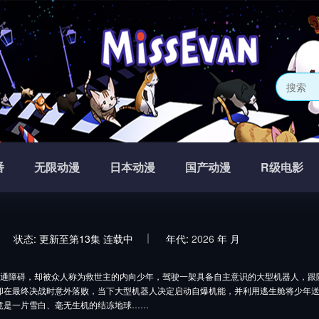
番
无限动漫
日本动漫
国产动漫
R级电影
状态:
更新至第13集
连载中
年代:
2026
年
月
通障碍，却被众人称为救世主的内向少年，驾驶一架具备自主意识的大型机器人，跟
却在最终决战时意外落败，当下大型机器人决定启动自爆机能，并利用逃生舱将少年
竟是一片雪白、毫无生机的结冻地球……