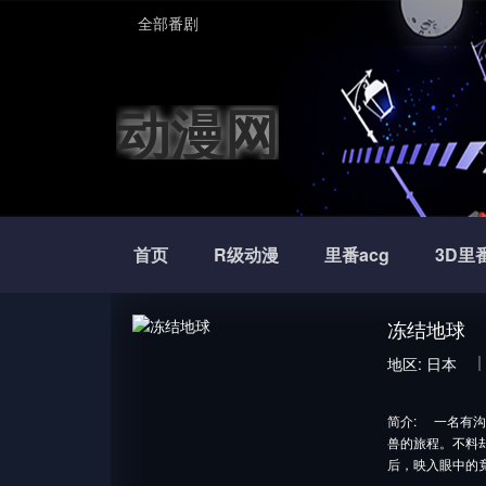
全部番剧
动漫网
首页
R级动漫
里番acg
3D里
冻结地球
地区:
日本
简介:
一名有沟
兽的旅程。不料
后，映入眼中的