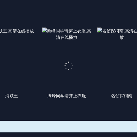
海贼王
鹰峰同学请穿上衣服
名侦探柯南