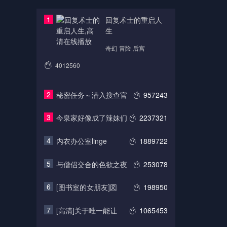
1
回复术士的重启人
生
奇幻 冒险 后宫
4012560
2
秘密任务～潜入搜查官
957243
3
今泉家好像成了辣妹们
2237321
4
内衣办公室linge
1889722
5
与僧侣交合的色欲之夜
253078
6
[图书室的女朋友]図
198950
7
[高清]关于唯一能让
1065453