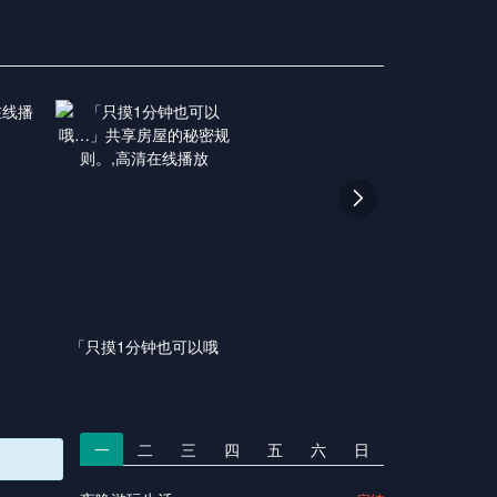

「只摸1分钟也可以哦
一
二
三
四
五
六
日