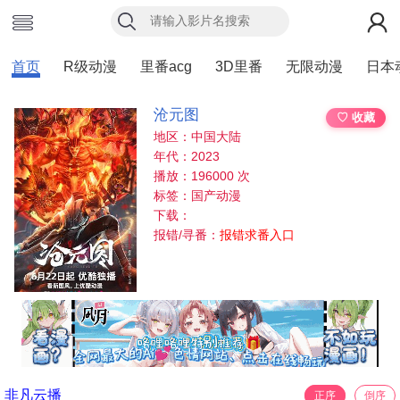
首页
R级动漫
里番acg
3D里番
无限动漫
日本
沧元图
♡ 收藏
地区：中国大陆
年代：2023
播放：196000 次
标签：国产动漫
下载：
报错/寻番：
报错求番入口
非凡云播
正序
倒序