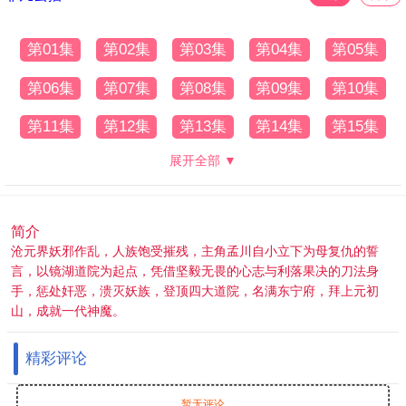
第01集
第02集
第03集
第04集
第05集
第06集
第07集
第08集
第09集
第10集
第11集
第12集
第13集
第14集
第15集
展开全部 ▼
简介
沧元界妖邪作乱，人族饱受摧残，主角孟川自小立下为母复仇的誓
言，以镜湖道院为起点，凭借坚毅无畏的心志与利落果决的刀法身
手，惩处奸恶，溃灭妖族，登顶四大道院，名满东宁府，拜上元初
山，成就一代神魔。
精彩评论
暂无评论