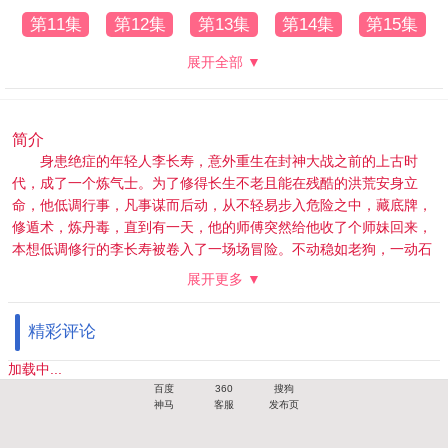
第11集
第12集
第13集
第14集
第15集
展开全部 ▼
简介
身患绝症的年轻人李长寿，意外重生在封神大战之前的上古时
代，成了一个炼气士。为了修得长生不老且能在残酷的洪荒安身立
命，他低调行事，凡事谋而后动，从不轻易步入危险之中，藏底牌，
修遁术，炼丹毒，直到有一天，他的师傅突然给他收了个师妹回来，
本想低调修行的李长寿被卷入了一场场冒险。不动稳如老狗，一动石
破天惊，动后悄声走人，在打败邪恶敌人的同时，结交志同道合的朋
展开更多 ▼
友，实现自己的人生价值。
精彩评论
加载中...
百度
360
搜狗
神马
客服
发布页