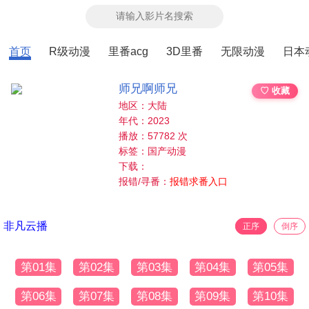
首页
R级动漫
里番acg
3D里番
无限动漫
日本
师兄啊师兄
♡ 收藏
地区：大陆
年代：2023
播放：57782 次
标签：国产动漫
下载：
报错/寻番：
报错求番入口
非凡云播
正序
倒序
第01集
第02集
第03集
第04集
第05集
第06集
第07集
第08集
第09集
第10集