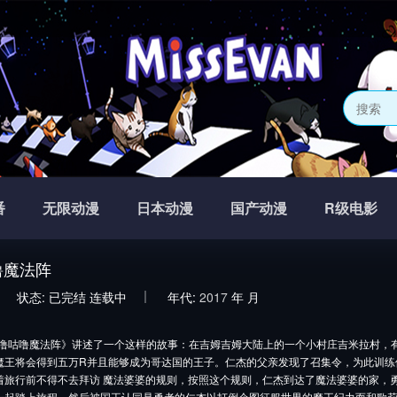
番
无限动漫
日本动漫
国产动漫
R级电影
噜魔法阵
状态:
已完结
连载中
年代:
2017
年
月
噜魔法阵》讲述了一个这样的故事：在吉姆吉姆大陆上的一个小村庄吉米拉村，有
魔王将会得到五万R并且能够成为哥达国的王子。仁杰的父亲发现了召集令，为此训练
着旅行前不得不去拜访 魔法婆婆的规则，按照这个规则，仁杰到达了魔法婆婆的家，
一起踏上旅程。然后被国王认同是勇者的仁杰以打倒企图征服世界的魔王纪力而和歌