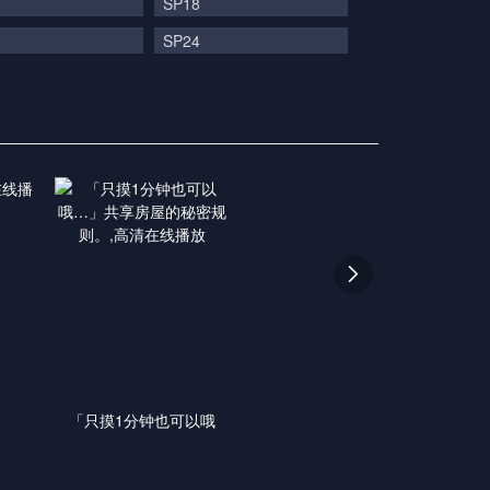
SP18
SP24

「只摸1分钟也可以哦