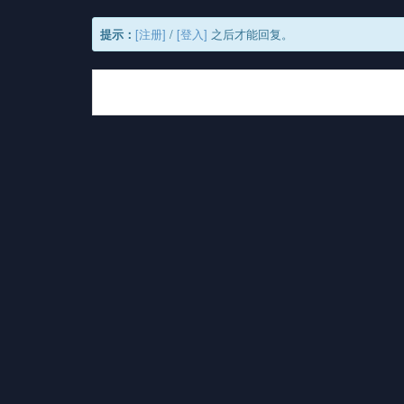
提示：
[注册]
/
[登入]
之后才能回复。
最新评论