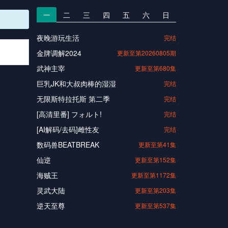
一
二
三
四
五
六
日
夜晚游玩生活
完结
金牌调解2024
更新至第20260805期
武神主宰
更新至第680集
巨乳JK和大叔肉棒的湿湿
完结
无限斯特拉托斯 第二季
完结
[高清里番] フォルト!
完结
[AI解码/去码]雌性友
完结
数码兽BEATBREAK
更新至第41集
仙逆
更新至第152集
海贼王
更新至第1172集
灵武大陆
更新至第203集
逆天至尊
更新至第537集