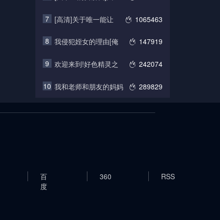
7
[高清]关于唯一能让
1065463
8
我侵犯姪女的理由[俺
147919
9
欢迎来到!好色精灵之
242074
10
我和老师和朋友的妈妈
289829
百
360
RSS
度