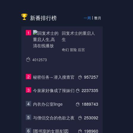
新番排行榜
一周
整月
1
回复术士的重启人
生
奇幻 冒险 后宫
4012573
2
秘密任务～潜入搜查官
957257
3
今泉家好像成了辣妹们
2237335
4
内衣办公室linge
1889743
5
与僧侣交合的色欲之夜
253092
6
[图书室的女朋友]図
198960