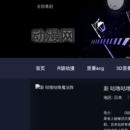
全部番剧
动漫网
首页
R级动漫
里番acg
3D里
新 咕噜咕
地区:
日本
简介:
《咕噜咕
果有人能够消灭
程。吉米拉村有
古米古族人歌莉