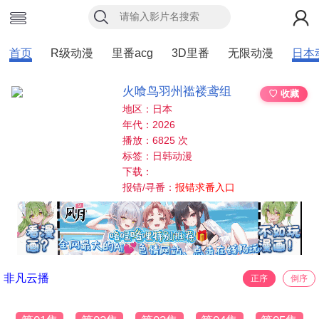
首页
R级动漫
里番acg
3D里番
无限动漫
日本
火喰鸟羽州褴褛鸢组
♡ 收藏
地区：日本
年代：2026
播放：6825 次
标签：日韩动漫
下载：
报错/寻番：
报错求番入口
非凡云播
正序
倒序