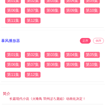
第01集
第02集
第03集
第04集
第05集
第06集
第07集
第08集
第09集
第10集
第11集
第12集
暴风播放器
正序
倒序
第01集
第02集
第03集
第04集
第05集
第06集
第07集
第08集
第09集
第10集
第11集
第12集
简介
长篇现代小说《火喰鳥 羽州ぼろ鳶組》动画化决定！